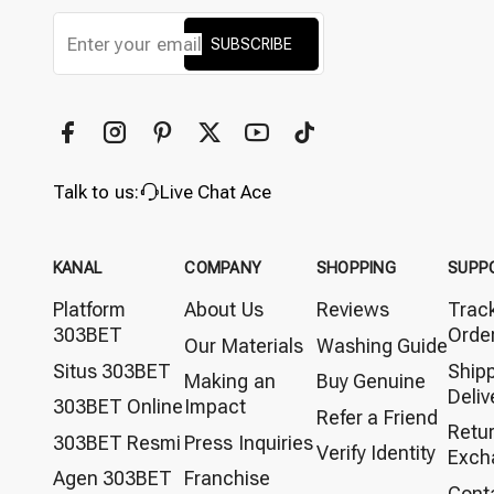
SUBSCRIBE
Talk to us:
Live Chat Ace
KANAL
COMPANY
SHOPPING
SUPP
Platform
About Us
Reviews
Trac
303BET
Orde
Our Materials
Washing Guide
Situs 303BET
Ship
Making an
Buy Genuine
Deliv
303BET Online
Impact
Refer a Friend
Retu
303BET Resmi
Press Inquiries
Verify Identity
Exch
Agen 303BET
Franchise
Cont