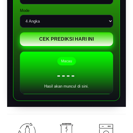
Mode
CEK PREDIKSI HARI INI
Macau
----
Hasil akan muncul di sini.