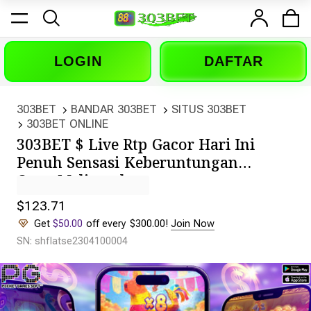
LOGIN
DAFTAR
303BET
BANDAR 303BET
SITUS 303BET
303BET ONLINE
303BET $ Live Rtp Gacor Hari Ini
Penuh Sensasi Keberuntungan
Cuan Melimpah
$123.71
Get
$50.00
off every $300.00!
Join Now
SN: shflatse2304100004