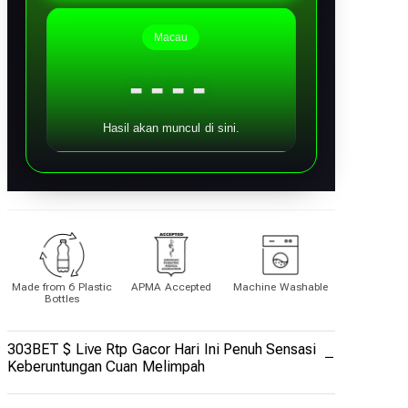
Macau
----
Hasil akan muncul di sini.
Made from 6 Plastic
APMA Accepted
Machine Washable
Bottles
303BET $ Live Rtp Gacor Hari Ini Penuh Sensasi
Keberuntungan Cuan Melimpah