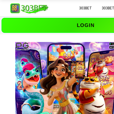
303BET
303BET
LOGIN