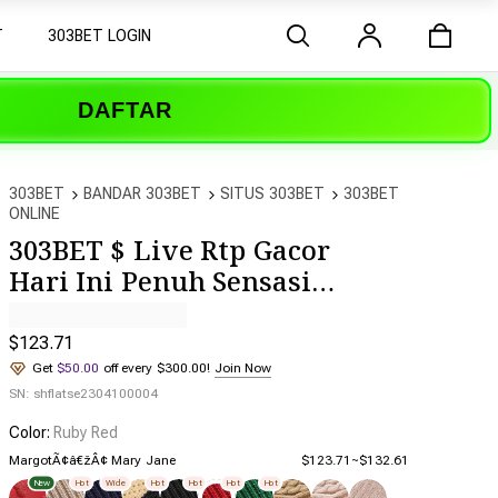
Stores
T
303BET LOGIN
DAFTAR
303BET
BANDAR 303BET
SITUS 303BET
303BET
ONLINE
303BET $ Live Rtp Gacor
Hari Ini Penuh Sensasi
Keberuntungan Cuan
Melimpah
$123.71
Get
$50.00
off every $300.00!
Join Now
SN: shflatse2304100004
Color:
Ruby Red
MargotÃ¢â€žÂ¢ Mary Jane
$123.71~$132.61
New
Hot
Wide
Hot
Hot
Hot
Hot