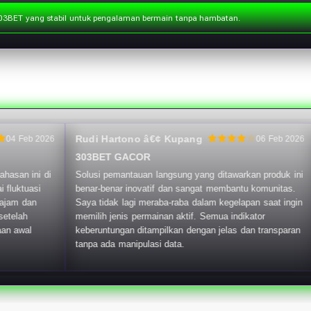
 303BET yang stabil untuk pengalaman bermain tanpa hambatan.
Rudi Hartono â€¢ Kupang
4 Feb 2026
06 Feb 2026
303BET GACOR
an ini di
Solusi pemantauan langsung yang ditawarkan produk ini
uktuasi
benar-benar inovatif dan sangat membantu komunitas.
am dan
Saya tidak lagi meraba-raba dalam kegelapan saat ingin
elah
memilih jenis permainan aktif. Semua indikator
 awal
keberuntungan ditampilkan dengan jelas dan transparan
tanpa ada manipulasi data.